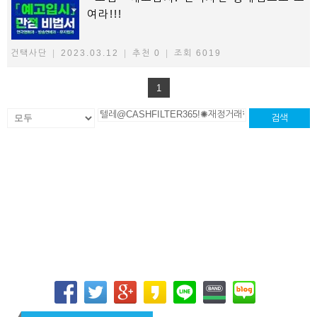
여라!!!
건택사단
|
2023.03.12
|
추천 0
|
조회 6019
1
검색