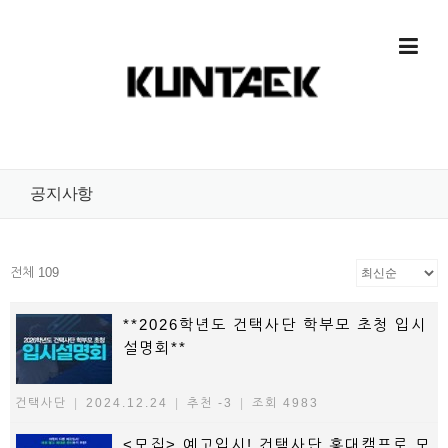
Skip to content
공지사항
전체 109
**2026학년도 건택사단 학부모 초청 입시
설명회**
건택사단
|
2024.12.24
|
추천 -3
|
조회 4983
<모집> 예고입시! 건택사단 홍대캠프로 모