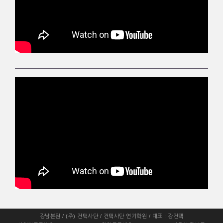
강남본원 / (주) 건택사단 / 건택사단 연기학원 / 대표 : 강건택