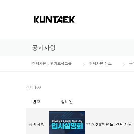
Skip to content
공지사항
건택사단 l 연기교육그룹
건택사단 뉴스
공
전체 109
번호
썸네일
공지사항
**2026학년도 건택사단