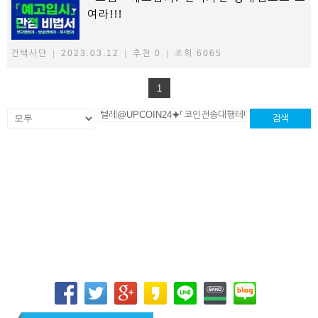
여라!!!
건택사단
|
2023.03.12
|
추천 0
|
조회 6065
1
검색