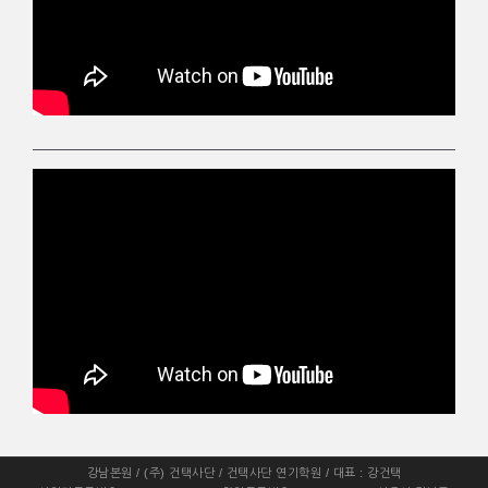
강남본원 / (주) 건택사단 / 건택사단 연기학원 / 대표 : 강건택