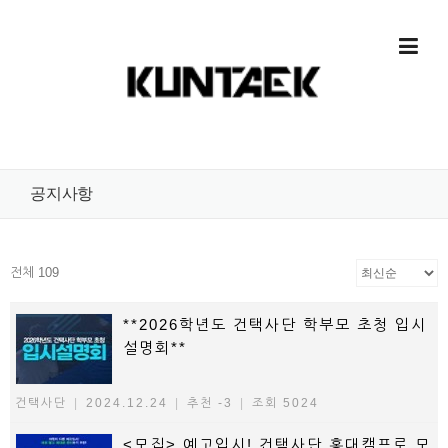
Skip to content
공지사항
전체 109
**2026학년도 건택사단 학부모 초청 입시
설명회**
건택사단
|
2024.12.24
|
추천 -3
|
조회 5024
<모집> 예고입시! 건택사단 홍대캠프로 모