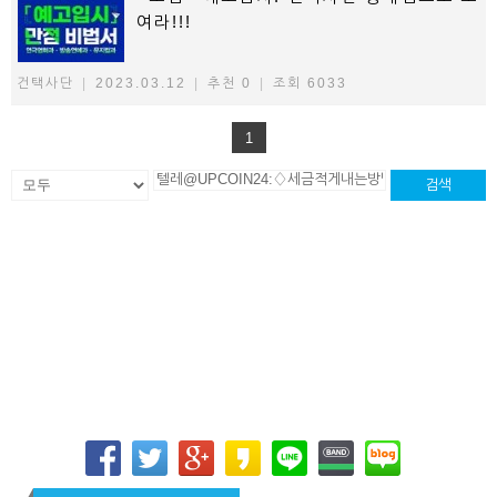
여라!!!
건택사단
|
2023.03.12
|
추천 0
|
조회 6033
1
검색