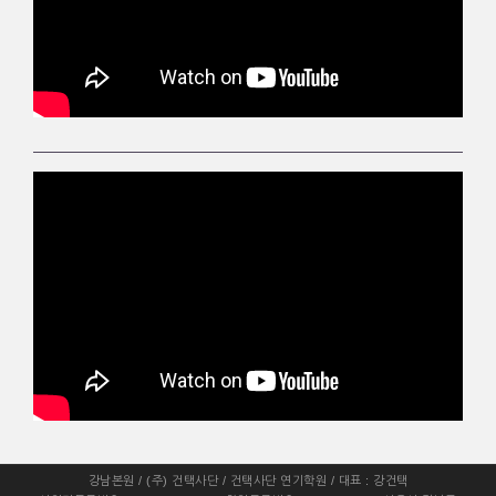
강남본원 / (주) 건택사단 / 건택사단 연기학원 / 대표 : 강건택