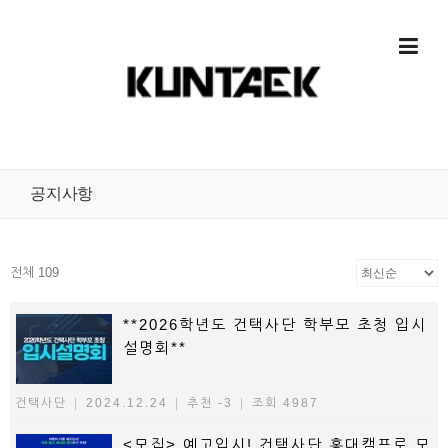
Skip to content
공지사항
전체 109
**2026학년도 건택사단 학부모 초청 입시
설명회**
건택사단
|
2024.12.24
|
추천 -3
|
조회 4987
<모집> 예고입시! 건택사단 홍대캠프로 모