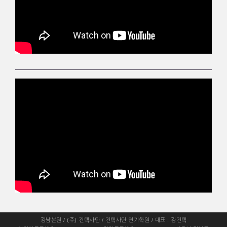
강남본원 / (주) 건택사단 / 건택사단 연기학원 / 대표 : 강건택