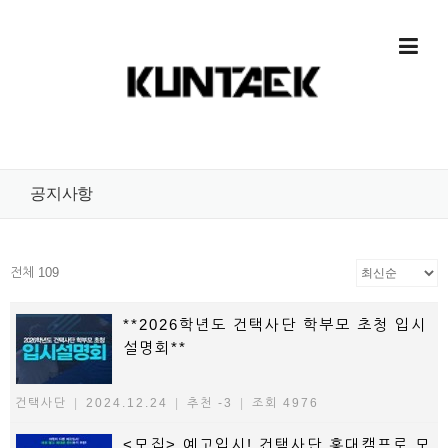
Skip to content
공지사항
전체 109
**2026학년도 건택사단 학부모 초청 입시
설명회**
건택사단
|
2024.12.24
|
추천 -3
|
조회 4976
<모집> 예고입시! 건택사단 홍대캠프로 모