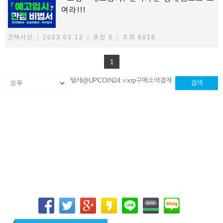
여라!!!
건택사단
|
2023.03.12
|
추천 0
|
조회 6016
1
검색