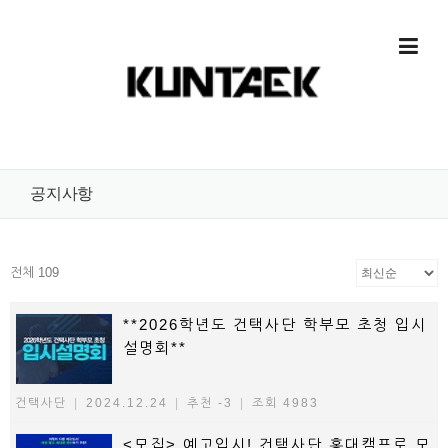
Skip to content
공지사항
전체 109
**2026학년도 건택사단 학부모 초청 입시
설명회**
건택사단
|
2024.12.24
|
추천 -3
|
조회 4983
<모집> 예고입시! 건택사단 홍대캠프로 모