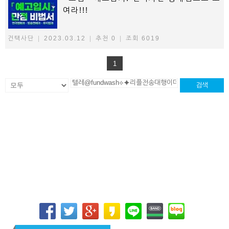
여라!!!
건택사단
|
2023.03.12
|
추천 0
|
조회 6019
1
검색