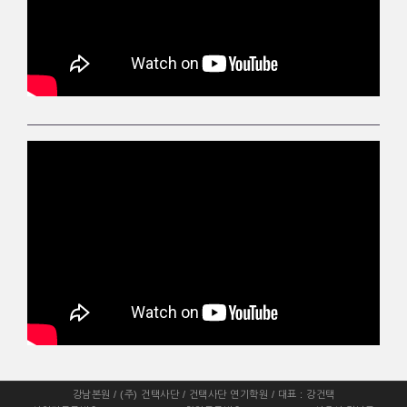
강남본원 / (주) 건택사단 / 건택사단 연기학원 / 대표 : 강건택